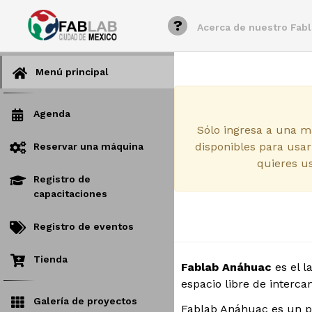
?
Acerca de nuestro Fab
Menú principal
Agenda
Sólo ingresa a una m
disponibles para usar
Reservar una máquina
quieres u
Registro de
capacitaciones
Registro de eventos
Tienda
Fablab Anáhuac
es el 
espacio libre de interc
Galería de proyectos
Fablab Anáhuac es un pr