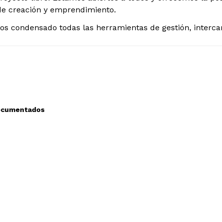
 de creación y emprendimiento.
s condensado todas las herramientas de gestión, interc
ORIAL PARA IMPRESION 3D
documentados